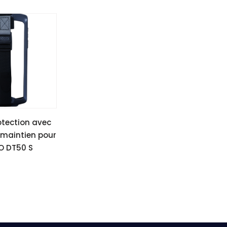
otection avec
 maintien pour
O DT50 S