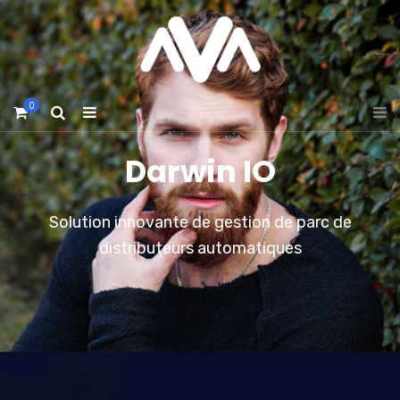
0
Darwin IO
Solution innovante de gestion de parc de
distributeurs automatiques