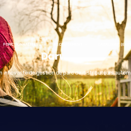
FONCTIONNALITÉS
RECRUTEMENT
CATALOGUE (EXC
Darwin IO
n innovante de gestion de parc de distributeurs auto